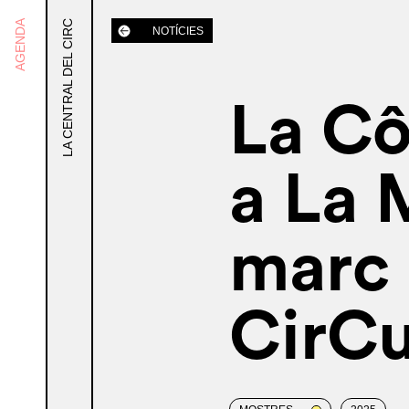
AGENDA
LA CENTRAL DEL CIRC
NOTÍCIES
La Cô
a La 
marc 
CirC