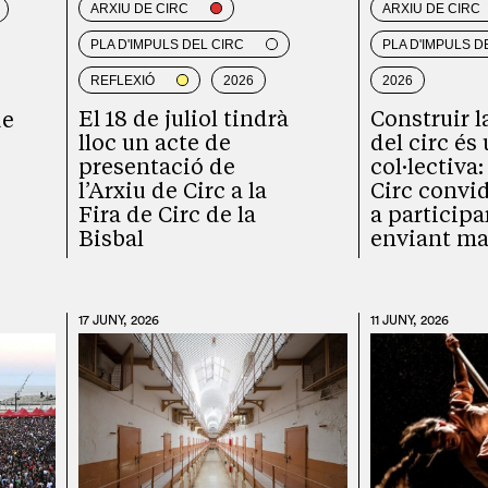
ARXIU DE CIRC
ARXIU DE CIRC
PLA D'IMPULS DEL CIRC
PLA D'IMPULS D
REFLEXIÓ
2026
2026
El 18 de juliol tindrà
Construir 
de
lloc un acte de
del circ és
presentació de
col·lectiva:
l’Arxiu de Circ a la
Circ convid
Fira de Circ de la
a participa
Bisbal
enviant ma
17 JUNY, 2026
11 JUNY, 2026