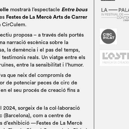
olle
mostrarà l’espectacle
Entre bous
les
Festes de La Mercè Arts de Carrer
a CirCulem.
lectiu proposa – a través dels portés
una narració escènica sobre la
esa, la demència i el pas del temps,
 testimonis reals. Un viatge entre els
uïnes, entre la sensibilitat i l’humor.
tiva que neix del compromís de
tor de potenciar peces de circ de
en el seu procés de creació fins a
l 2024, sorgeix de la col·laboració
rc (Barcelona), com a centre de
ais d’exhibició —Festes de La Mercè