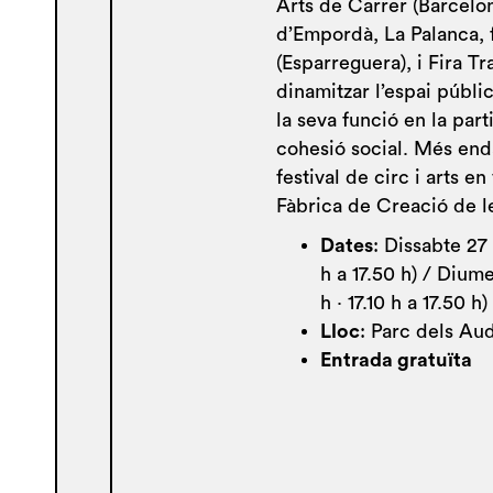
Arts de Carrer (Barcelon
d’Empordà, La Palanca, 
(Esparreguera), i Fira T
dinamitzar l’espai públic
la seva funció en la parti
cohesió social. Més end
festival de circ i arts en
Fàbrica de Creació de le
Dates
: Dissabte 27 
h a 17.50 h) / Dium
h · 17.10 h a 17.50 h)
Lloc
: Parc dels Aud
Entrada gratuïta