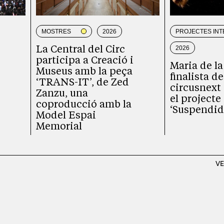
MOSTRES
2026
PROJECTES IN
2026
La Central del Circ
participa a Creació i
Maria de la
Museus amb la peça
e
finalista de
‘TRANS-IT’, de Zed
circusnext
Zanzu, una
el projecte
coproducció amb la
‘Suspendid
Model Espai
Memorial
VE