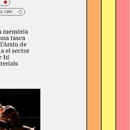
EL CIRC
la memòria
 una tasca
 l’Arxiu de
a el sector
r-hi
terials