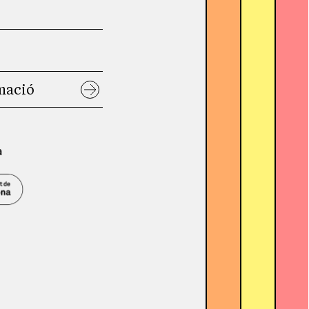
mació
a