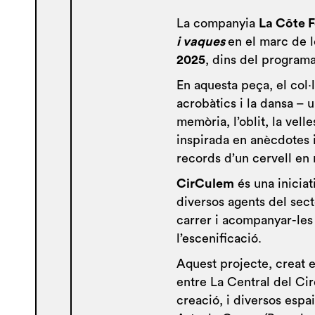
La companyia
La Côte F
i vaques
en el marc de 
2025
, dins del program
En aquesta peça, el col·
acrobàtics i la dansa – 
memòria, l’oblit, la vell
inspirada en anècdotes i
records d’un cervell en r
CirCulem
és una inicia
diversos agents del sec
carrer i acompanyar-les 
l’escenificació.
Aquest projecte, creat e
entre La Central del Ci
creació, i diversos esp