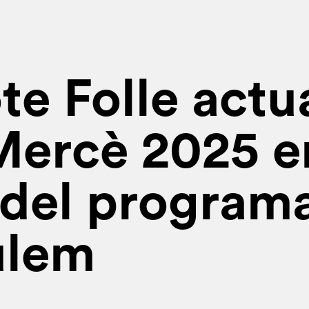
te Folle actu
Mercè 2025 e
del program
ulem