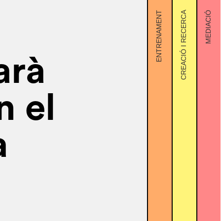
ENTRENAMENT
CREACIÓ I RECERCA
MEDIACIÓ
arà
n el
a