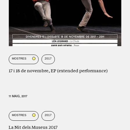
INTERNACIONALS
PLA D'IMPULS DEL
ARXIU DE CIRC
CIRC
MOSTRES
LA CENTRAL
FORMACIÓ I
MOSTRES
2017
ACOMPANYAMENT
17 i 18 de novembre, EP (extended performance)
ESPAIS D'INTERCANVI
AMB PROFESSIONALS
ENTRENAMENT
11 MAIG, 2017
EDUCACIÓ I CIRC
CREACIÓ
MOSTRES
2017
COMUNITARIA
La Nit dels Museus 2017