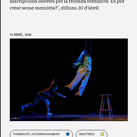
Inscripcions obertes per la trobada formativa ‘Es pot
crear sense memòria?’, dilluns 20 d’abril
10 MARÇ, 2026
FORMACIÓ I ACOMPANYAMENT
MOSTRES