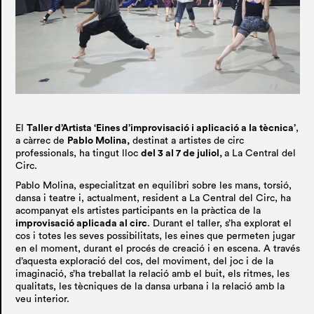
El
Taller d’Artista ‘Eines d’improvisació i aplicació a la tècnica’
,
a càrrec de
Pablo Molina,
destinat a artistes de circ
professionals, ha tingut lloc
del 3 al 7 de juliol
,
a La Central del
Circ.
Pablo Molina, especialitzat en equilibri sobre les mans, torsió,
dansa i teatre i, actualment, resident a La Central del Circ, ha
acompanyat els artistes participants en la pràctica de la
improvisació aplicada al circ
. Durant el taller, s’ha explorat el
cos i totes les seves possibilitats, les eines que permeten jugar
en el moment, durant el procés de creació i en escena. A través
d’aquesta exploració del cos, del moviment, del joc i de la
imaginació, s’ha treballat la relació amb el buit, els ritmes, les
qualitats, les tècniques de la dansa urbana i la relació amb la
veu interior.