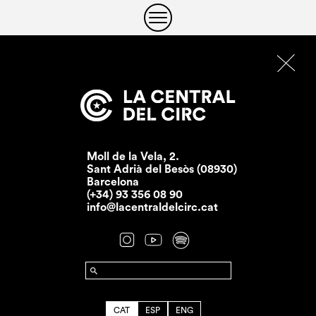
Moll de la Vela, 2.
Sant Adrià del Besòs (08930)
Barcelona
(+34) 93 356 08 90
info@lacentraldelcirc.cat
CAT
ESP
ENG