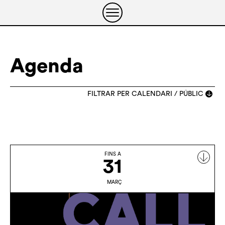
Agenda
FILTRAR PER CALENDARI / PÚBLIC
TOTS ELS ANYS
2022
2023
2024
2025
2025
2025
2026
FINS A
31
GENER
FEBRER
MARÇ
ABRIL
MAIG
MARÇ
JUNY
JULIOL
AGOST
SETEMBRE
OCTUBRE
NOVEMBRE
DESEMBRE
01
02
03
04
05
06
07
08
09
10