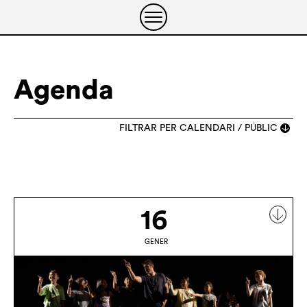
Agenda
FILTRAR PER CALENDARI / PÚBLIC
TOTS ELS ANYS
2022
2023
2024
2025
2025
2025
2026
16
GENER
FEBRER
MARÇ
ABRIL
MAIG
GENER
JUNY
JULIOL
AGOST
SETEMBRE
OCTUBRE
NOVEMBRE
DESEMBRE
01
02
03
04
05
06
07
08
09
10